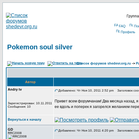
Группа
FAQ
По
Профиль
Pokemon soul silver
Список форумов shedevr.org.ru
->
Р
Автор
Andry tv
Добавлено: Чт Ноя 10, 2011 2:52 pm
Заголовок сооб
Привет всем форумчанам! Два месяца назад, я в
Зарегистрирован: 10.11.2011
ее вдоль и поперек я загорелся желанием пере
Сообщения: 10
Вернуться к началу
GD
Добавлено: Чт Ноя 10, 2011 4:20 pm
Заголовок соо
RRC2008