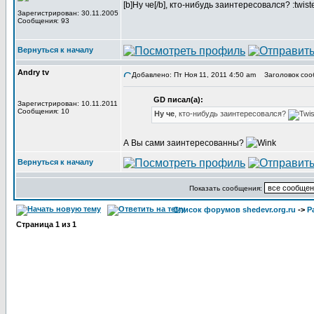
[b]Ну че[/b], кто-нибудь заинтересовался? :twist
Зарегистрирован: 30.11.2005
Сообщения: 93
Вернуться к началу
Andry tv
Добавлено: Пт Ноя 11, 2011 4:50 am
Заголовок соо
GD писал(а):
Зарегистрирован: 10.11.2011
Сообщения: 10
Ну че
, кто-нибудь заинтересовался?
А Вы сами заинтересованны?
Вернуться к началу
Показать сообщения:
Список форумов shedevr.org.ru
->
Р
Страница
1
из
1