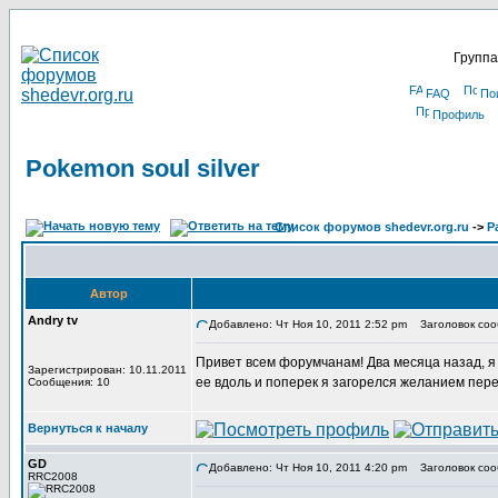
Группа
FAQ
По
Профиль
Pokemon soul silver
Список форумов shedevr.org.ru
->
Р
Автор
Andry tv
Добавлено: Чт Ноя 10, 2011 2:52 pm
Заголовок сооб
Привет всем форумчанам! Два месяца назад, я в
Зарегистрирован: 10.11.2011
ее вдоль и поперек я загорелся желанием пере
Сообщения: 10
Вернуться к началу
GD
Добавлено: Чт Ноя 10, 2011 4:20 pm
Заголовок соо
RRC2008