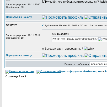
[b]Ну че[/b], кто-нибудь заинтересовался? :twist
Зарегистрирован: 30.11.2005
Сообщения: 93
Вернуться к началу
Andry tv
Добавлено: Пт Ноя 11, 2011 4:50 am
Заголовок соо
GD писал(а):
Зарегистрирован: 10.11.2011
Сообщения: 10
Ну че
, кто-нибудь заинтересовался?
А Вы сами заинтересованны?
Вернуться к началу
Показать сообщения:
Список форумов shedevr.org.ru
->
Р
Страница
1
из
1