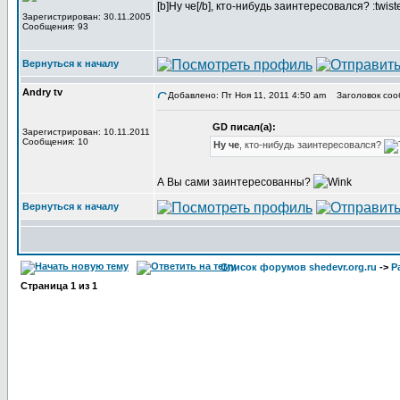
[b]Ну че[/b], кто-нибудь заинтересовался? :twist
Зарегистрирован: 30.11.2005
Сообщения: 93
Вернуться к началу
Andry tv
Добавлено: Пт Ноя 11, 2011 4:50 am
Заголовок соо
GD писал(а):
Зарегистрирован: 10.11.2011
Сообщения: 10
Ну че
, кто-нибудь заинтересовался?
А Вы сами заинтересованны?
Вернуться к началу
Список форумов shedevr.org.ru
->
Р
Страница
1
из
1