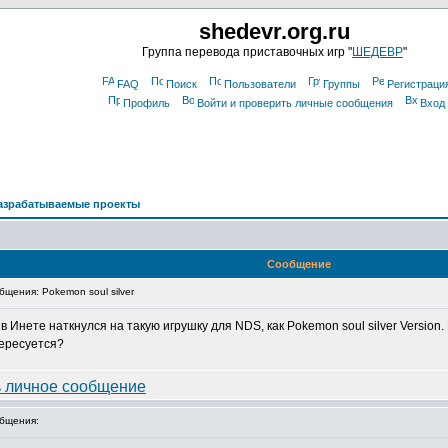
shedevr.org.ru
Группа перевода приставочных игр "
ШЕДЕВР
"
FAQ
Поиск
Пользователи
Группы
Регистраци
Профиль
Войти и проверить личные сообщения
Вход
азрабатываемые проекты
Сообщение
щения: Pokemon soul silver
 Инете наткнулся на такую игрушку для NDS, как Pokemon soul silver Version
тересуется?
бщения: