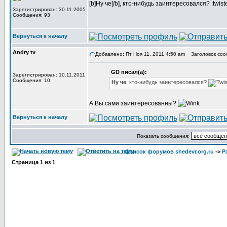
[b]Ну че[/b], кто-нибудь заинтересовался? :twist
Зарегистрирован: 30.11.2005
Сообщения: 93
Вернуться к началу
Andry tv
Добавлено: Пт Ноя 11, 2011 4:50 am
Заголовок соо
GD писал(а):
Зарегистрирован: 10.11.2011
Сообщения: 10
Ну че
, кто-нибудь заинтересовался?
А Вы сами заинтересованны?
Вернуться к началу
Показать сообщения:
Список форумов shedevr.org.ru
->
Р
Страница
1
из
1