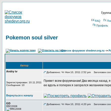
Группа
FAQ
По
Профиль
Pokemon soul silver
Список форумов shedevr.org.ru
->
Р
Автор
Andry tv
Добавлено: Чт Ноя 10, 2011 2:52 pm
Заголовок сооб
Привет всем форумчанам! Два месяца назад, я в
Зарегистрирован: 10.11.2011
ее вдоль и поперек я загорелся желанием пере
Сообщения: 10
Вернуться к началу
GD
Добавлено: Чт Ноя 10, 2011 4:20 pm
Заголовок соо
RRC2008