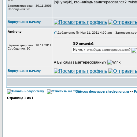
[b]Ну че[/b], кто-нибудь заинтересовался? :twist
Зарегистрирован: 30.11.2005
Сообщения: 93
Вернуться к началу
Andry tv
Добавлено: Пт Ноя 11, 2011 4:50 am
Заголовок соо
GD писал(а):
Зарегистрирован: 10.11.2011
Сообщения: 10
Ну че
, кто-нибудь заинтересовался?
А Вы сами заинтересованны?
Вернуться к началу
Список форумов shedevr.org.ru
->
Р
Страница
1
из
1