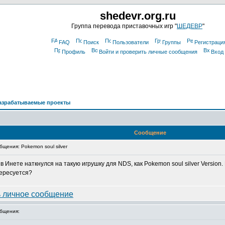
shedevr.org.ru
Группа перевода приставочных игр "
ШЕДЕВР
"
FAQ
Поиск
Пользователи
Группы
Регистраци
Профиль
Войти и проверить личные сообщения
Вход
азрабатываемые проекты
Сообщение
щения: Pokemon soul silver
 Инете наткнулся на такую игрушку для NDS, как Pokemon soul silver Version
тересуется?
бщения: