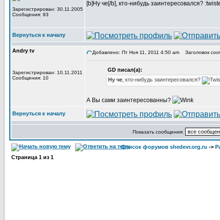
[b]Ну че[/b], кто-нибудь заинтересовался? :twist
Зарегистрирован: 30.11.2005
Сообщения: 93
Вернуться к началу
Andry tv
Добавлено: Пт Ноя 11, 2011 4:50 am
Заголовок соо
GD писал(а):
Зарегистрирован: 10.11.2011
Сообщения: 10
Ну че
, кто-нибудь заинтересовался?
А Вы сами заинтересованны?
Вернуться к началу
Показать сообщения:
Список форумов shedevr.org.ru
->
Р
Страница
1
из
1