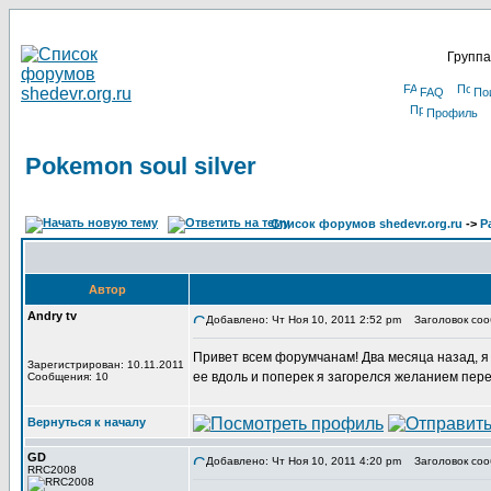
Группа
FAQ
По
Профиль
Pokemon soul silver
Список форумов shedevr.org.ru
->
Р
Автор
Andry tv
Добавлено: Чт Ноя 10, 2011 2:52 pm
Заголовок сооб
Привет всем форумчанам! Два месяца назад, я в
Зарегистрирован: 10.11.2011
ее вдоль и поперек я загорелся желанием пере
Сообщения: 10
Вернуться к началу
GD
Добавлено: Чт Ноя 10, 2011 4:20 pm
Заголовок соо
RRC2008