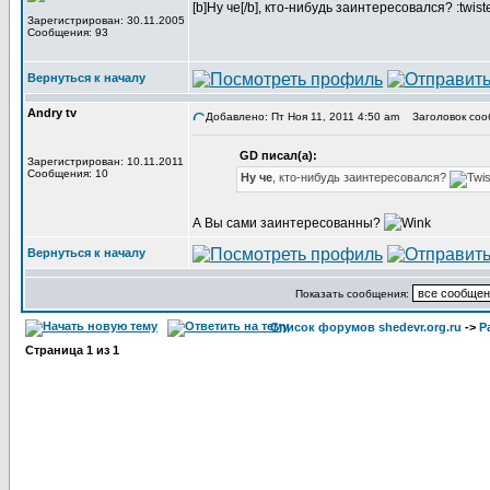
[b]Ну че[/b], кто-нибудь заинтересовался? :twist
Зарегистрирован: 30.11.2005
Сообщения: 93
Вернуться к началу
Andry tv
Добавлено: Пт Ноя 11, 2011 4:50 am
Заголовок соо
GD писал(а):
Зарегистрирован: 10.11.2011
Сообщения: 10
Ну че
, кто-нибудь заинтересовался?
А Вы сами заинтересованны?
Вернуться к началу
Показать сообщения:
Список форумов shedevr.org.ru
->
Р
Страница
1
из
1