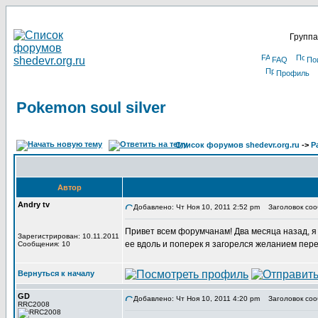
Группа
FAQ
По
Профиль
Pokemon soul silver
Список форумов shedevr.org.ru
->
Р
Автор
Andry tv
Добавлено: Чт Ноя 10, 2011 2:52 pm
Заголовок сооб
Привет всем форумчанам! Два месяца назад, я в
Зарегистрирован: 10.11.2011
ее вдоль и поперек я загорелся желанием пере
Сообщения: 10
Вернуться к началу
GD
Добавлено: Чт Ноя 10, 2011 4:20 pm
Заголовок соо
RRC2008