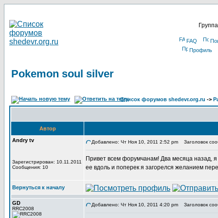
Группа
FAQ
По
Профиль
Pokemon soul silver
Список форумов shedevr.org.ru
->
Р
Автор
Andry tv
Добавлено: Чт Ноя 10, 2011 2:52 pm
Заголовок сооб
Привет всем форумчанам! Два месяца назад, я в
Зарегистрирован: 10.11.2011
ее вдоль и поперек я загорелся желанием пере
Сообщения: 10
Вернуться к началу
GD
Добавлено: Чт Ноя 10, 2011 4:20 pm
Заголовок соо
RRC2008