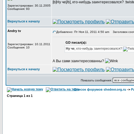
[b]Ну че[/b], кто-нибудь заинтересовался? :twist
Зарегистрирован: 30.11.2005
Сообщения: 93
Вернуться к началу
Andry tv
Добавлено: Пт Ноя 11, 2011 4:50 am
Заголовок соо
GD писал(а):
Зарегистрирован: 10.11.2011
Сообщения: 10
Ну че
, кто-нибудь заинтересовался?
А Вы сами заинтересованны?
Вернуться к началу
Показать сообщения:
Список форумов shedevr.org.ru
->
Р
Страница
1
из
1