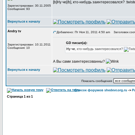
[b]Ну че[/b], кто-нибудь заинтересовался? :twist
Зарегистрирован: 30.11.2005
Сообщения: 93
Вернуться к началу
Andry tv
Добавлено: Пт Ноя 11, 2011 4:50 am
Заголовок соо
GD писал(а):
Зарегистрирован: 10.11.2011
Сообщения: 10
Ну че
, кто-нибудь заинтересовался?
А Вы сами заинтересованны?
Вернуться к началу
Показать сообщения:
Список форумов shedevr.org.ru
->
Р
Страница
1
из
1