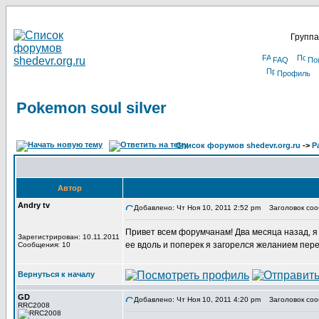
Группа
FAQ
По
Профиль
Pokemon soul silver
Список форумов shedevr.org.ru
->
Р
Автор
Andry tv
Добавлено: Чт Ноя 10, 2011 2:52 pm
Заголовок сооб
Привет всем форумчанам! Два месяца назад, я в
Зарегистрирован: 10.11.2011
ее вдоль и поперек я загорелся желанием пере
Сообщения: 10
Вернуться к началу
GD
Добавлено: Чт Ноя 10, 2011 4:20 pm
Заголовок соо
RRC2008