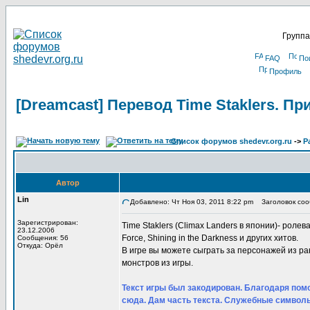
Группа
FAQ
По
Профиль
[Dreamcast] Перевод Time Staklers. П
Список форумов shedevr.org.ru
->
Р
Автор
Lin
Добавлено: Чт Ноя 03, 2011 8:22 pm
Заголовок сооб
Зарегистрирован:
Time Staklers (Climax Landers в японии)- ролевая
23.12.2006
Force, Shining in the Darkness и других хитов.
Сообщения: 56
Откуда: Орёл
В игре вы можете сыграть за персонажей из р
монстров из игры.
Текст игры был закодирован. Благодаря помо
сюда. Дам часть текста. Служебные символы