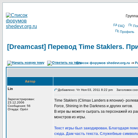
Группа
FAQ
По
Профиль
[Dreamcast] Перевод Time Staklers. П
Список форумов shedevr.org.ru
->
Р
Автор
Lin
Добавлено: Чт Ноя 03, 2011 8:22 pm
Заголовок сооб
Зарегистрирован:
Time Staklers (Climax Landers в японии)- ролевая
23.12.2006
Force, Shining in the Darkness и других хитов.
Сообщения: 56
Откуда: Орёл
В игре вы можете сыграть за персонажей из р
монстров из игры.
Текст игры был закодирован. Благодаря помо
сюда. Дам часть текста. Служебные символы