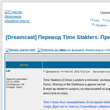
Группа
FAQ
По
Профиль
[Dreamcast] Перевод Time Staklers. П
Список форумов shedevr.org.ru
->
Р
Автор
Lin
Добавлено: Чт Ноя 03, 2011 8:22 pm
Заголовок сооб
Зарегистрирован:
Time Staklers (Climax Landers в японии)- ролевая
23.12.2006
Force, Shining in the Darkness и других хитов.
Сообщения: 56
Откуда: Орёл
В игре вы можете сыграть за персонажей из р
монстров из игры.
Текст игры был закодирован. Благодаря помо
сюда. Дам часть текста. Служебные символы