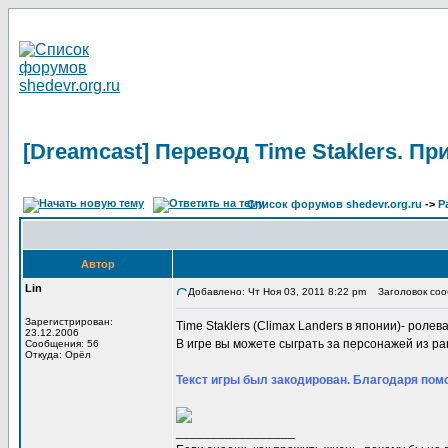
[Dreamcast] Перевод Time Staklers. П
Список форумов shedevr.org.ru
->
Р
Автор
Lin
Добавлено: Чт Ноя 03, 2011 8:22 pm
Заголовок сооб
Зарегистрирован:
Time Staklers (Climax Landers в японии)- ролевая
23.12.2006
В игре вы можете сыграть за персонажей из ра
Сообщения: 56
Откуда: Орёл
Текст игры был закодирован. Благодаря помо
_________________