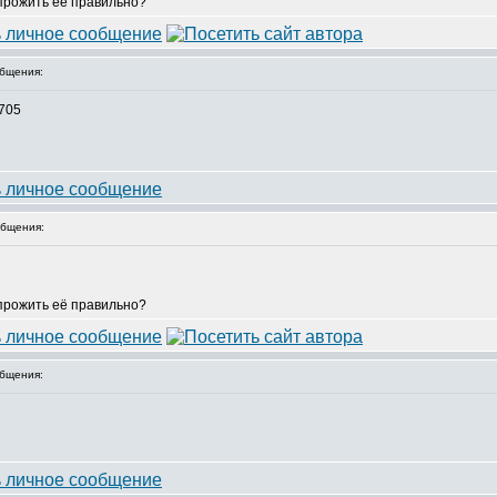
 прожить её правильно?
бщения:
5705
бщения:
 прожить её правильно?
бщения: