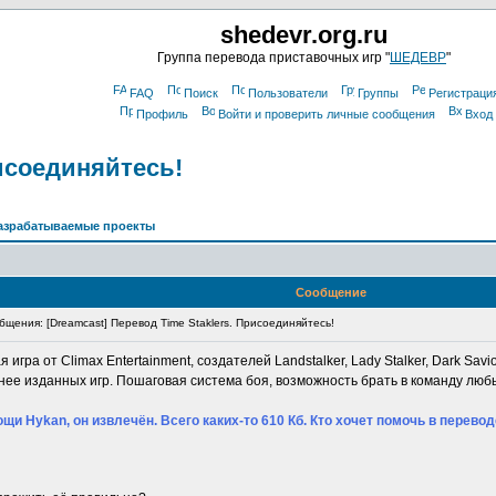
shedevr.org.ru
Группа перевода приставочных игр "
ШЕДЕВР
"
FAQ
Поиск
Пользователи
Группы
Регистраци
Профиль
Войти и проверить личные сообщения
Вход
рисоединяйтесь!
азрабатываемые проекты
Сообщение
щения: [Dreamcast] Перевод Time Staklers. Присоединяйтесь!
 игра от Climax Entertainment, создателей Landstalker, Lady Stalker, Dark Savior
нее изданных игр. Пошаговая система боя, возможность брать в команду люб
щи Hykan, он извлечён. Всего каких-то 610 Кб. Кто хочет помочь в перев