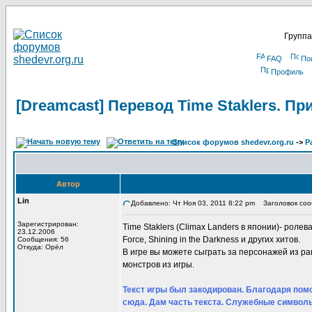
Группа
FAQ
По
Профиль
[Dreamcast] Перевод Time Staklers. П
Список форумов shedevr.org.ru
->
Р
Автор
Lin
Добавлено: Чт Ноя 03, 2011 8:22 pm
Заголовок сооб
Зарегистрирован:
Time Staklers (Climax Landers в японии)- ролевая
23.12.2006
Force, Shining in the Darkness и других хитов.
Сообщения: 56
Откуда: Орёл
В игре вы можете сыграть за персонажей из р
монстров из игры.
Текст игры был закодирован. Благодаря помо
сюда. Дам часть текста. Служебные символы