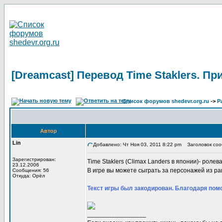
[Dreamcast] Перевод Time Staklers. П
Список форумов shedevr.org.ru
->
Р
Автор
Lin
Добавлено: Чт Ноя 03, 2011 8:22 pm
Заголовок сооб
Зарегистрирован:
Time Staklers (Climax Landers в японии)- ролевая
23.12.2006
В игре вы можете сыграть за персонажей из ра
Сообщения: 56
Откуда: Орёл
Текст игры был закодирован. Благодаря помо
_________________