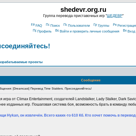
shedevr.org.ru
Группа перевода приставочных игр "
ШЕДЕВР
"
FAQ
Поиск
Пользователи
Группы
Регистраци
Профиль
Войти и проверить личные сообщения
Вход
рисоединяйтесь!
азрабатываемые проекты
Сообщение
щения: [Dreamcast] Перевод Time Staklers. Присоединяйтесь!
 игра от Climax Entertainment, создателей Landstalker, Lady Stalker, Dark Savior
нее изданных игр. Пошаговая система боя, возможность брать в команду люб
щи Hykan, он извлечён. Всего каких-то 610 Кб. Кто хочет помочь в перев