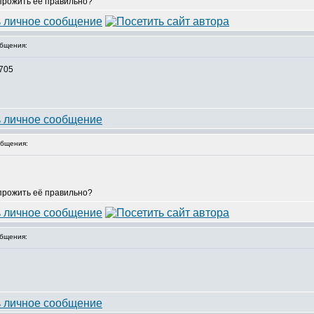
 прожить её правильно?
бщения:
5705
бщения:
 прожить её правильно?
бщения: