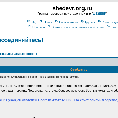
shedevr.org.ru
Группа перевода приставочных игр "
ШЕДЕВР
"
FAQ
Поиск
Пользователи
Группы
Регистраци
Профиль
Войти и проверить личные сообщения
Вход
рисоединяйтесь!
азрабатываемые проекты
Сообщение
щения: [Dreamcast] Перевод Time Staklers. Присоединяйтесь!
 игра от Climax Entertainment, создателей Landstalker, Lady Stalker, Dark Savior
нее изданных игр. Пошаговая система боя, возможность брать в команду люб
щи Hykan, он извлечён. Всего каких-то 610 Кб. Кто хочет помочь в перев