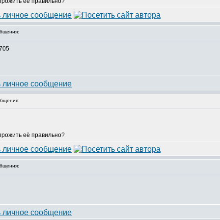
 прожить её правильно?
бщения:
5705
бщения:
 прожить её правильно?
бщения: