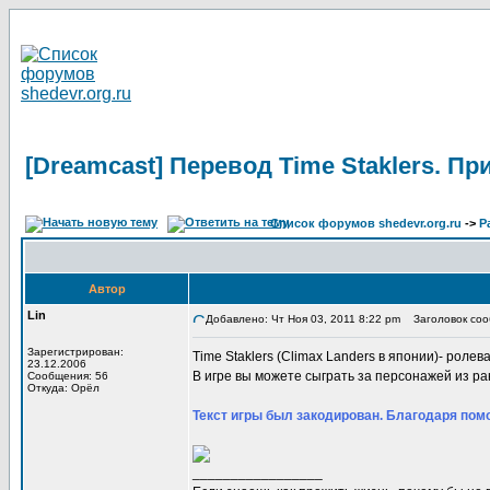
[Dreamcast] Перевод Time Staklers. П
Список форумов shedevr.org.ru
->
Р
Автор
Lin
Добавлено: Чт Ноя 03, 2011 8:22 pm
Заголовок сооб
Зарегистрирован:
Time Staklers (Climax Landers в японии)- ролевая
23.12.2006
В игре вы можете сыграть за персонажей из ра
Сообщения: 56
Откуда: Орёл
Текст игры был закодирован. Благодаря помо
_________________