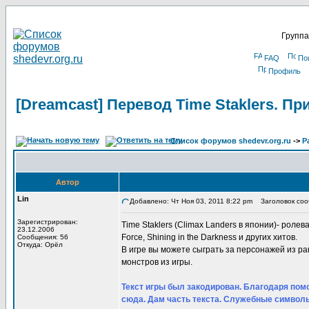
Группа
FAQ
По
Профиль
[Dreamcast] Перевод Time Staklers. П
Список форумов shedevr.org.ru
->
Р
Автор
Lin
Добавлено: Чт Ноя 03, 2011 8:22 pm
Заголовок сооб
Зарегистрирован:
Time Staklers (Climax Landers в японии)- ролевая
23.12.2006
Force, Shining in the Darkness и других хитов.
Сообщения: 56
Откуда: Орёл
В игре вы можете сыграть за персонажей из р
монстров из игры.
Текст игры был закодирован. Благодаря помо
сюда. Дам часть текста. Служебные символы