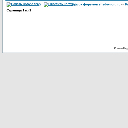
Список форумов shedevr.org.ru
->
Р
Страница
1
из
1
Powered by