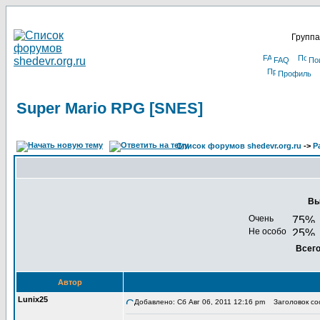
Группа
FAQ
По
Профиль
Super Mario RPG [SNES]
Список форумов shedevr.org.ru
->
Р
Вы
Очень
Не особо
Всего
Автор
Lunix25
Добавлено: Сб Авг 06, 2011 12:16 pm
Заголовок соо