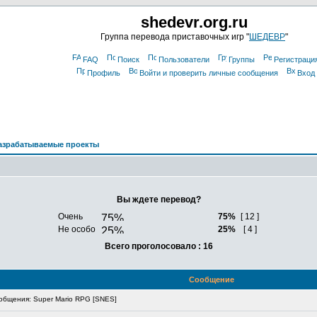
shedevr.org.ru
Группа перевода приставочных игр "
ШЕДЕВР
"
FAQ
Поиск
Пользователи
Группы
Регистраци
Профиль
Войти и проверить личные сообщения
Вход
азрабатываемые проекты
Вы ждете перевод?
Очень
75%
[ 12 ]
Не особо
25%
[ 4 ]
Всего проголосовало : 16
Сообщение
бщения: Super Mario RPG [SNES]