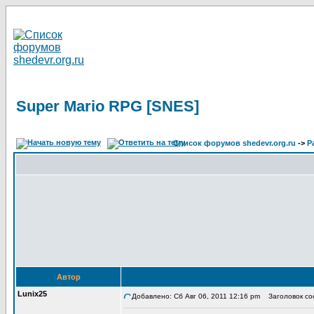
Super Mario RPG [SNES]
Список форумов shedevr.org.ru
->
Р
Автор
Lunix25
Добавлено: Сб Авг 06, 2011 12:16 pm
Заголовок соо