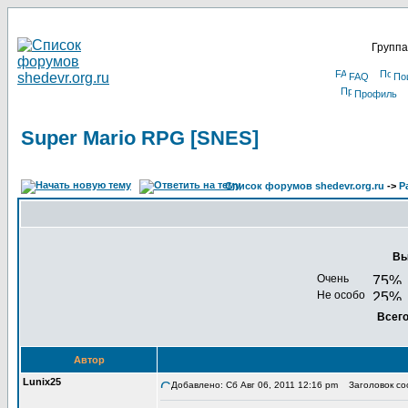
Группа
FAQ
По
Профиль
Super Mario RPG [SNES]
Список форумов shedevr.org.ru
->
Р
Вы
Очень
Не особо
Всего
Автор
Lunix25
Добавлено: Сб Авг 06, 2011 12:16 pm
Заголовок соо