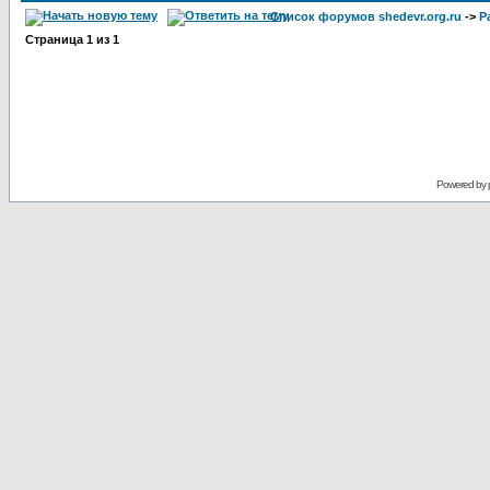
Список форумов shedevr.org.ru
->
Р
Страница
1
из
1
Powered by