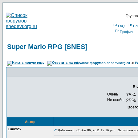
Группа
FAQ
По
Профиль
Super Mario RPG [SNES]
Список форумов shedevr.org.ru
->
Р
Вы
Очень
Не особо
Всего
Автор
Lunix25
Добавлено: Сб Авг 06, 2011 12:16 pm
Заголовок соо