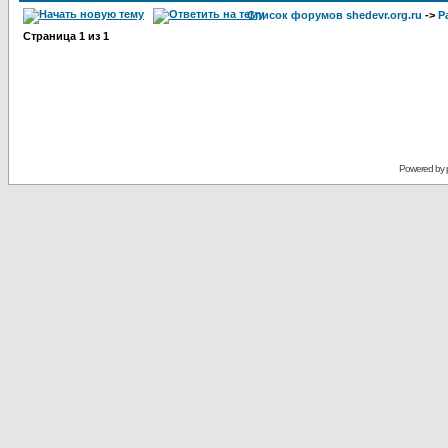
Список форумов shedevr.org.ru
->
Р
Страница
1
из
1
Powered by