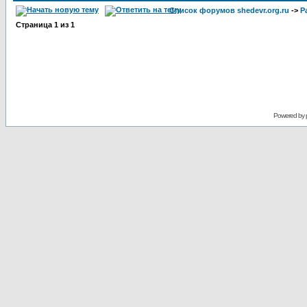
Список форумов shedevr.org.ru
->
Р
Страница
1
из
1
Powered by