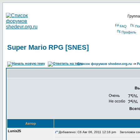
Группа
FAQ
По
Профиль
Super Mario RPG [SNES]
Список форумов shedevr.org.ru
->
Р
Вы
Очень
Не особо
Всего
Автор
Lunix25
Добавлено: Сб Авг 06, 2011 12:16 pm
Заголовок соо