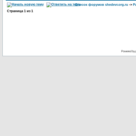
Список форумов shedevr.org.ru
->
Р
Страница
1
из
1
Powered by