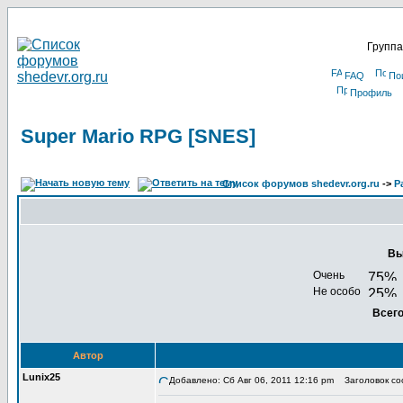
Группа
FAQ
По
Профиль
Super Mario RPG [SNES]
Список форумов shedevr.org.ru
->
Р
Вы
Очень
Не особо
Всего
Автор
Lunix25
Добавлено: Сб Авг 06, 2011 12:16 pm
Заголовок соо