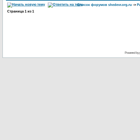
Список форумов shedevr.org.ru
->
Р
Страница
1
из
1
Powered by