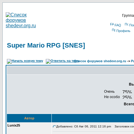
Группа
FAQ
По
Профиль
Super Mario RPG [SNES]
Список форумов shedevr.org.ru
->
Р
Вы
Очень
Не особо
Всего
Автор
Lunix25
Добавлено: Сб Авг 06, 2011 12:16 pm
Заголовок соо