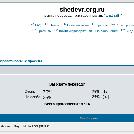
shedevr.org.ru
Группа перевода приставочных игр "
ШЕДЕВР
"
FAQ
Поиск
Пользователи
Группы
Регистраци
Профиль
Войти и проверить личные сообщения
Вход
азрабатываемые проекты
Вы ждете перевод?
Очень
75%
[ 12 ]
Не особо
25%
[ 4 ]
Всего проголосовало : 16
Сообщение
бщения: Super Mario RPG [SNES]