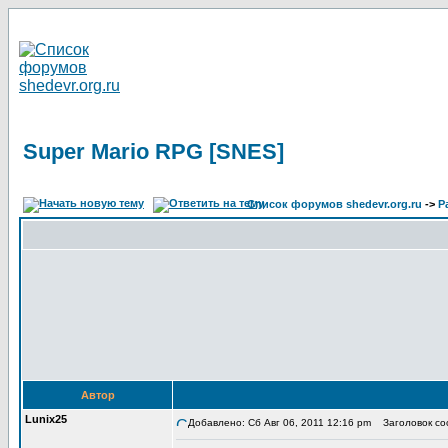
Super Mario RPG [SNES]
Список форумов shedevr.org.ru
->
Р
Автор
Lunix25
Добавлено: Сб Авг 06, 2011 12:16 pm
Заголовок соо