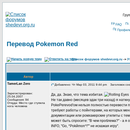
Груп
FAQ
Профил
Перевод Pokemon Red
Список форумов shedevr.org.ru
->
У
Автор
TamerLan Zero
Добавлено: Чт Мар 03, 2011 9:44 pm
Заголовок соо
Зарегистрирован:
Да, да. Знаю, что тема избитая.
25.04.2007
Не так давно (месяцев эдак три назад) я натк
Сообщения: 94
Откуда: Место где ступила
PokePerevod'ом нельзя полностью перевести п
нога человека
требуют работы с пойнтерами, на которых меня
документации или ромхакерские утилиты с тема
может быть спросите: "В чем проблема?" - а я 
INFO, "Go, *Pokйmon*!"" не искажая игру".