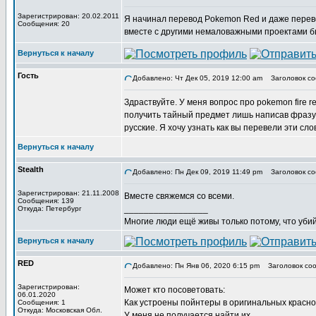
Зарегистрирован: 20.02.2011
Я начинал перевод Pokemon Red и даже перевод
Сообщения: 20
вместе с другими немаловажными проектами б
Вернуться к началу
Гость
Добавлено: Чт Дек 05, 2019 12:00 am
Заголовок соо
Здраствуйте. У меня вопрос про pokemon fire r
получить тайный предмет лишь написав фразу, Li
русские. Я хочу узнать как вы перевели эти сло
Вернуться к началу
Stealth
Добавлено: Пн Дек 09, 2019 11:49 pm
Заголовок со
Зарегистрирован: 21.11.2008
Вместе свяжемся со всеми.
Сообщения: 139
_________________
Откуда: Петербург
Многие люди ещё живы только потому, что убий
Вернуться к началу
RED
Добавлено: Пн Янв 06, 2020 6:15 pm
Заголовок соо
Зарегистрирован:
Может кто посоветовать:
06.01.2020
Как устроены пойнтеры в оригинальных красно
Сообщения: 1
Откуда: Московская Обл.
У меня не получается найти их.