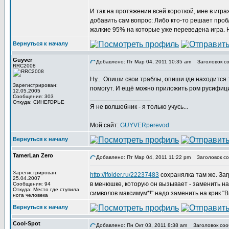
И так на протяжении всей короткой, мне в игр
добавить сам вопрос: Либо кто-то решает проб
жалкие 95% на которые уже переведена игра. 
Вернуться к началу
Guyver
Добавлено: Пт Мар 04, 2011 10:35 am
Заголовок со
RRC2008
Ну... Опиши свои траблы, опиши где находится т
Зарегистрирован:
помогут. И ещё можно приложить ром русифицир
12.05.2005
Сообщения: 303
_________________
Откуда: СИНЕГОРЬЕ
Я не волшебник - я только учусь...
Мой сайт:
GUYVERperevod
Вернуться к началу
TamerLan Zero
Добавлено: Пт Мар 04, 2011 11:22 pm
Заголовок со
Зарегистрирован:
http://ifolder.ru/22237483
сохранялка там же. Заг
25.04.2007
в менюшке, которую он вызывает - заменить на
Сообщения: 94
Откуда: Место где ступила
символов максимум*!" надо заменить на крик "
нога человека
Вернуться к началу
Cool-Spot
Добавлено: Пн Окт 03, 2011 8:38 am
Заголовок соо