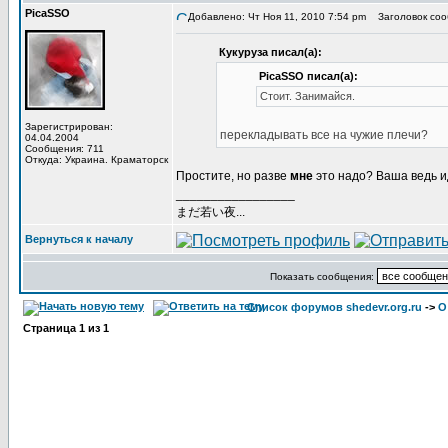
PicaSSO
Добавлено: Чт Ноя 11, 2010 7:54 pm
Заголовок соо
Кукуруза писал(а):
PicaSSO писал(а):
Стоит. Занимайся.
Зарегистрирован:
перекладывать все на чужие плечи?
04.04.2004
Сообщения: 711
Откуда: Украина. Краматорск
Простите, но разве
мне
это надо? Ваша ведь ид
_________________
まだ若い夜...
Вернуться к началу
Показать сообщения:
Список форумов shedevr.org.ru
->
О
Страница
1
из
1