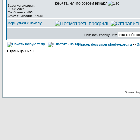
ребята, ну что совсем никак?
Зарегистрирован:
09.08.2006
Сообщения: 485
Откуда: Украина, Крым
Вернуться к началу
Показать сообщения:
Список форумов shedevr.org.ru
->
Э
Страница
1
из
1
Powered by