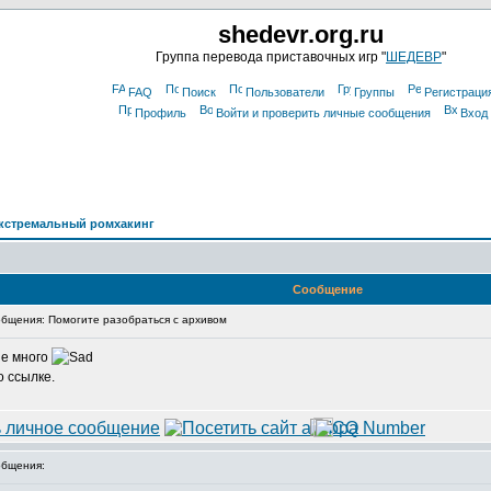
shedevr.org.ru
Группа перевода приставочных игр "
ШЕДЕВР
"
FAQ
Поиск
Пользователи
Группы
Регистраци
Профиль
Войти и проверить личные сообщения
Вход
кстремальный ромхакинг
Сообщение
бщения: Помогите разобраться с архивом
не много
 ссылке.
бщения: