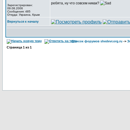
ребята, ну что совсем никак?
Зарегистрирован:
09.08.2006
Сообщения: 485
Откуда: Украина, Крым
Вернуться к началу
Список форумов shedevr.org.ru
->
Э
Страница
1
из
1