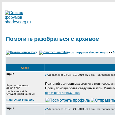
Помогите разобраться с архивом
Список форумов shedevr.org.ru
->
Э
Автор
lupus
Добавлено: Вс Сен 19, 2010 7:20 pm
Заголовок соо
Познаний в алгоритмах сжатия у меня совсем 
Зарегистрирован:
Прошу помощи более сведущих в этом. Файл по
09.08.2006
Сообщения: 485
http://ifolder.ru/19378104
Откуда: Украина, Крым
Вернуться к началу
lupus
Добавлено: Пт Сен 24, 2010 2:39 pm
Заголовок соо