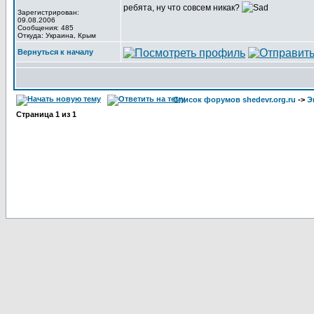
ребята, ну что совсем никак?
Зарегистрирован:
09.08.2006
Сообщения: 485
Откуда: Украина, Крым
Вернуться к началу
Список форумов shedevr.org.ru
->
Э
Страница
1
из
1