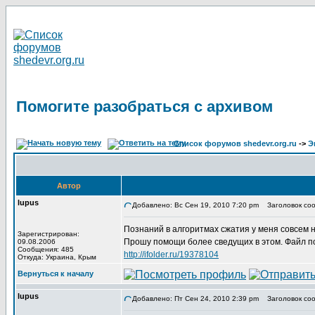
Помогите разобраться с архивом
Список форумов shedevr.org.ru
->
Э
Автор
lupus
Добавлено: Вс Сен 19, 2010 7:20 pm
Заголовок соо
Познаний в алгоритмах сжатия у меня совсем 
Зарегистрирован:
Прошу помощи более сведущих в этом. Файл по
09.08.2006
Сообщения: 485
http://ifolder.ru/19378104
Откуда: Украина, Крым
Вернуться к началу
lupus
Добавлено: Пт Сен 24, 2010 2:39 pm
Заголовок соо