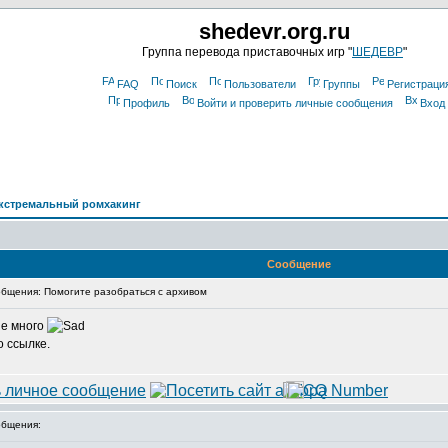
shedevr.org.ru
Группа перевода приставочных игр "
ШЕДЕВР
"
FAQ
Поиск
Пользователи
Группы
Регистраци
Профиль
Войти и проверить личные сообщения
Вход
кстремальный ромхакинг
Сообщение
бщения: Помогите разобраться с архивом
не много
 ссылке.
бщения: