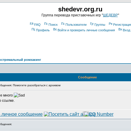
shedevr.org.ru
Группа перевода приставочных игр "
ШЕДЕВР
"
FAQ
Поиск
Пользователи
Группы
Регистраци
Профиль
Войти и проверить личные сообщения
Вход
кстремальный ромхакинг
Сообщение
бщения: Помогите разобраться с архивом
не много
 ссылке.
бщения: