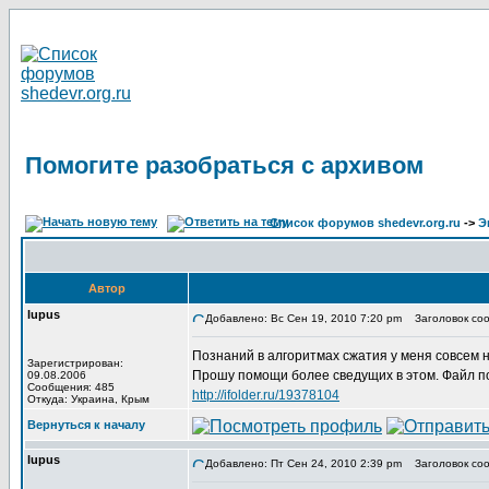
Помогите разобраться с архивом
Список форумов shedevr.org.ru
->
Э
Автор
lupus
Добавлено: Вс Сен 19, 2010 7:20 pm
Заголовок соо
Познаний в алгоритмах сжатия у меня совсем 
Зарегистрирован:
Прошу помощи более сведущих в этом. Файл по
09.08.2006
Сообщения: 485
http://ifolder.ru/19378104
Откуда: Украина, Крым
Вернуться к началу
lupus
Добавлено: Пт Сен 24, 2010 2:39 pm
Заголовок соо