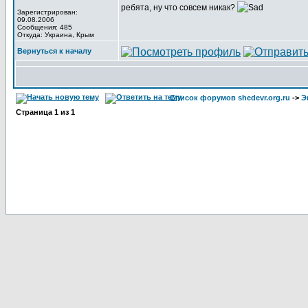
ребята, ну что совсем никак?
Зарегистрирован:
09.08.2006
Сообщения: 485
Откуда: Украина, Крым
Вернуться к началу
Список форумов shedevr.org.ru
->
Э
Страница
1
из
1