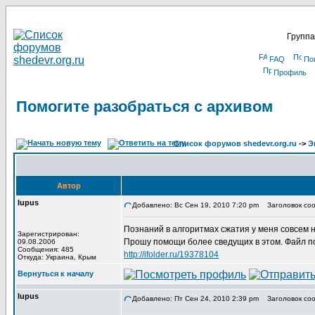
Группа
FAQ
По
Профиль
Помогите разобраться с архивом
Список форумов shedevr.org.ru
->
Э
Автор
lupus
Добавлено: Вс Сен 19, 2010 7:20 pm
Заголовок соо
Познаний в алгоритмах сжатия у меня совсем 
Зарегистрирован:
Прошу помощи более сведущих в этом. Файл по
09.08.2006
Сообщения: 485
http://ifolder.ru/19378104
Откуда: Украина, Крым
Вернуться к началу
lupus
Добавлено: Пт Сен 24, 2010 2:39 pm
Заголовок соо