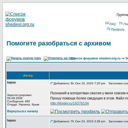
Группа
FAQ
По
Профиль
Помогите разобраться с архивом
Список форумов shedevr.org.ru
->
Э
Автор
lupus
Добавлено: Вс Сен 19, 2010 7:20 pm
Заголовок соо
Познаний в алгоритмах сжатия у меня совсем 
Зарегистрирован:
Прошу помощи более сведущих в этом. Файл по
09.08.2006
Сообщения: 485
http://ifolder.ru/19378104
Откуда: Украина, Крым
Вернуться к началу
lupus
Добавлено: Пт Сен 24, 2010 2:39 pm
Заголовок соо