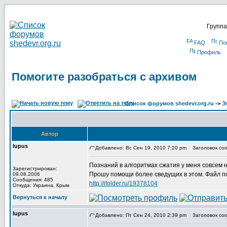
Группа
FAQ
По
Профиль
Помогите разобраться с архивом
Список форумов shedevr.org.ru
->
Э
Автор
lupus
Добавлено: Вс Сен 19, 2010 7:20 pm
Заголовок соо
Познаний в алгоритмах сжатия у меня совсем 
Зарегистрирован:
Прошу помощи более сведущих в этом. Файл по
09.08.2006
Сообщения: 485
http://ifolder.ru/19378104
Откуда: Украина, Крым
Вернуться к началу
lupus
Добавлено: Пт Сен 24, 2010 2:39 pm
Заголовок соо