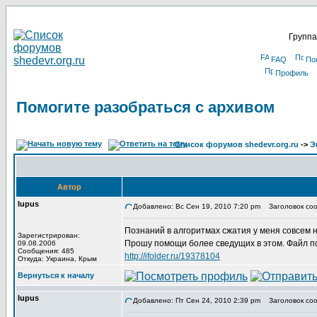
Группа
FAQ
По
Профиль
Помогите разобраться с архивом
Список форумов shedevr.org.ru
->
Э
Автор
lupus
Добавлено: Вс Сен 19, 2010 7:20 pm
Заголовок соо
Познаний в алгоритмах сжатия у меня совсем 
Зарегистрирован:
Прошу помощи более сведущих в этом. Файл по
09.08.2006
Сообщения: 485
http://ifolder.ru/19378104
Откуда: Украина, Крым
Вернуться к началу
lupus
Добавлено: Пт Сен 24, 2010 2:39 pm
Заголовок соо