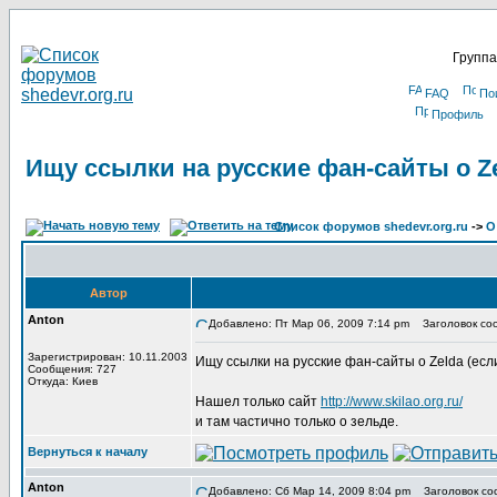
Группа
FAQ
По
Профиль
Ищу ссылки на русские фан-сайты о Ze
Список форумов shedevr.org.ru
->
О
Автор
Anton
Добавлено: Пт Мар 06, 2009 7:14 pm
Заголовок сооб
Зарегистрирован: 10.11.2003
Ищу ссылки на русские фан-сайты о Zelda (если
Сообщения: 727
Откуда: Киев
Нашел только сайт
http://www.skilao.org.ru/
и там частично только о зельде.
Вернуться к началу
Anton
Добавлено: Сб Мар 14, 2009 8:04 pm
Заголовок со