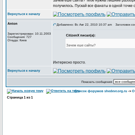
Зачем еше сайты? Тебе нужны лишние разборки 
получилось. Пускай все фанаты в одной точке 
Вернуться к началу
Anton
Добавлено: Вс Авг 22, 2010 10:37 am
Заголовок со
Зарегистрирован: 10.11.2003
CitizenX писал(а):
Сообщения: 727
Откуда: Киев
Зачем еше сайты?
Интересно просто.
Вернуться к началу
Показать сообщения:
Список форумов shedevr.org.ru
->
О
Страница
1
из
1