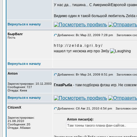
У нас да... тишина... С Америкой/Европой срав
Видимо один я такой большой любитель Zelda ос
Вернуться к началу
БырВалг
Добавлено: Вс Мар 22, 2009 7:28 pm
Заголовок со
Гость
h t t p : / / z e l d a . i g r i . b y /
нашел тут нескока игр про Зябу
Вернуться к началу
Anton
Добавлено: Вт Мар 24, 2009 8:51 pm
Заголовок со
Зарегистрирован: 10.11.2003
ГлавРыба
- там подборка флэш игр. Не совсем т
Сообщения: 727
Откуда: Киев
Вернуться к началу
CitizenX
Добавлено: Сб Авг 21, 2010 4:54 pm
Заголовок соо
Зарегистрирован:
Anton писал(а):
21.08.2010
Сообщения: 20
Там тонны такого плана фан-сайтов..
Откуда: Абакан