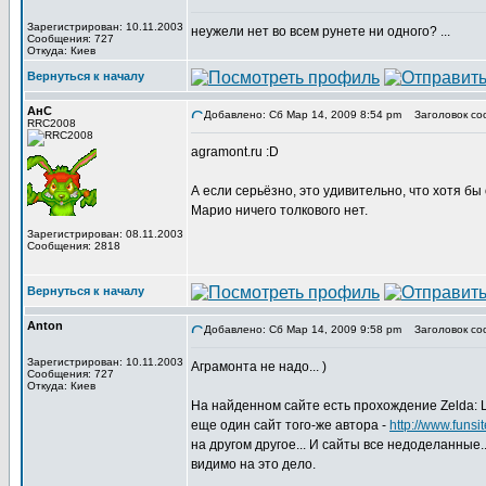
Зарегистрирован: 10.11.2003
неужели нет во всем рунете ни одного? ...
Сообщения: 727
Откуда: Киев
Вернуться к началу
АнС
Добавлено: Сб Мар 14, 2009 8:54 pm
Заголовок со
RRC2008
agramont.ru :D
А если серьёзно, это удивительно, что хотя б
Марио ничего толкового нет.
Зарегистрирован: 08.11.2003
Сообщения: 2818
Вернуться к началу
Anton
Добавлено: Сб Мар 14, 2009 9:58 pm
Заголовок со
Зарегистрирован: 10.11.2003
Аграмонта не надо... )
Сообщения: 727
Откуда: Киев
На найденном сайте есть прохождение Zelda: Li
еще один сайт того-же автора -
http://www.funsi
на другом другое... И сайты все недоделанные.
видимо на это дело.