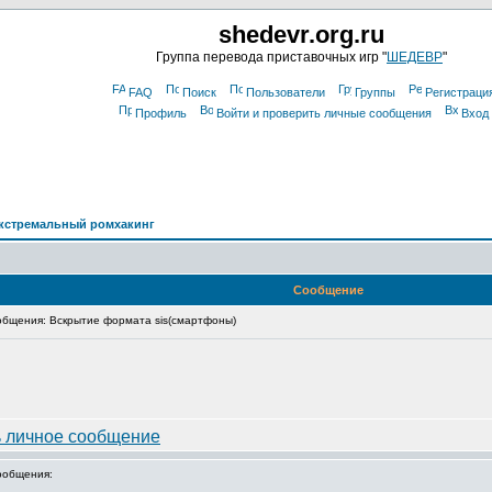
shedevr.org.ru
Группа перевода приставочных игр "
ШЕДЕВР
"
FAQ
Поиск
Пользователи
Группы
Регистраци
Профиль
Войти и проверить личные сообщения
Вход
кстремальный ромхакинг
Сообщение
бщения: Вскрытие формата sis(смартфоны)
ообщения: