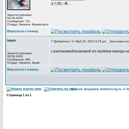
まだ若い夜...
Зарегистрирован:
04.04.2004
Сообщения: 711
Откуда: Украина. Краматорск
Вернуться к началу
lupus
Добавлено: Чт Май 20, 2010 6:25 pm
Заголовок со
с распаковкой/упаковкой sis проблем никогда не
Зарегистрирован:
09.08.2006
Сообщения: 485
Откуда: Украина, Крым
Вернуться к началу
Список форумов shedevr.org.ru
->
Э
Страница
1
из
1