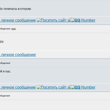
бо телепаты в отпуске.
общения: ggg
ру.
общения:
й я пас.
общения: