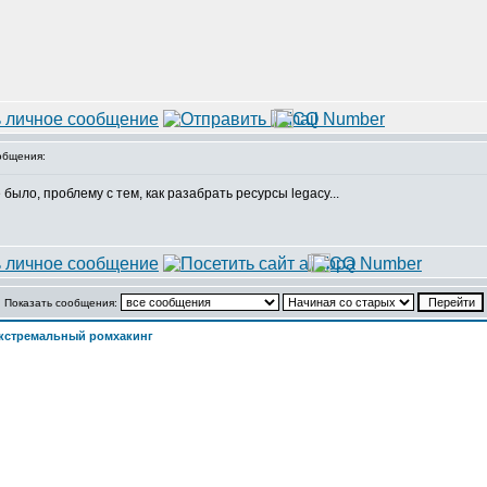
общения:
 было, проблему с тем, как разабрать ресурсы legacy...
Показать сообщения:
кстремальный ромхакинг