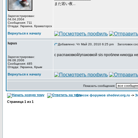
まだ若い夜...
Зарегистрирован:
04.04.2004
Сообщения: 711
Откуда: Украина. Краматорск
Вернуться к началу
lupus
Добавлено: Чт Май 20, 2010 6:25 pm
Заголовок со
с распаковкой/упаковкой sis проблем никогда не
Зарегистрирован:
09.08.2006
Сообщения: 485
Откуда: Украина, Крым
Вернуться к началу
Показать сообщения:
Список форумов shedevr.org.ru
->
Э
Страница
1
из
1