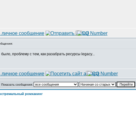
общения:
 было, проблему с тем, как разабрать ресурсы legacy...
Показать сообщения:
кстремальный ромхакинг