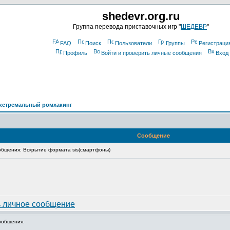
shedevr.org.ru
Группа перевода приставочных игр "
ШЕДЕВР
"
FAQ
Поиск
Пользователи
Группы
Регистраци
Профиль
Войти и проверить личные сообщения
Вход
кстремальный ромхакинг
Сообщение
бщения: Вскрытие формата sis(смартфоны)
ообщения: