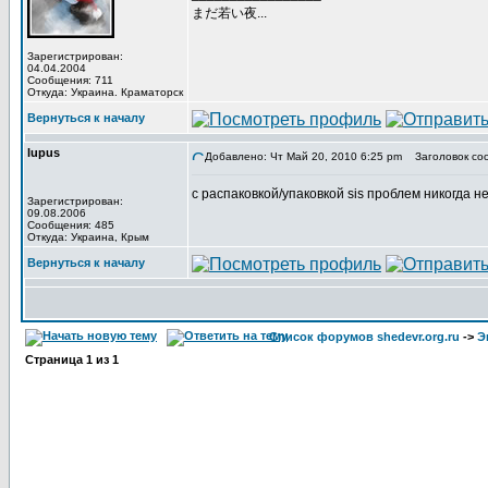
まだ若い夜...
Зарегистрирован:
04.04.2004
Сообщения: 711
Откуда: Украина. Краматорск
Вернуться к началу
lupus
Добавлено: Чт Май 20, 2010 6:25 pm
Заголовок со
с распаковкой/упаковкой sis проблем никогда не
Зарегистрирован:
09.08.2006
Сообщения: 485
Откуда: Украина, Крым
Вернуться к началу
Список форумов shedevr.org.ru
->
Э
Страница
1
из
1