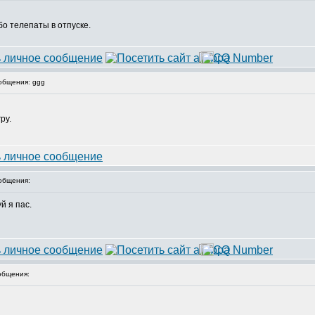
бо телепаты в отпуске.
общения: ggg
ру.
общения:
й я пас.
общения: