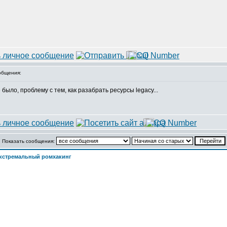
общения:
 было, проблему с тем, как разабрать ресурсы legacy...
Показать сообщения:
кстремальный ромхакинг