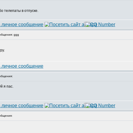
бо телепаты в отпуске.
общения: ggg
ру.
общения:
й я пас.
общения: