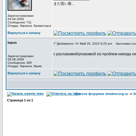
まだ若い夜...
Зарегистрирован:
04.04.2004
Сообщения: 711
Откуда: Украина. Краматорск
Вернуться к началу
lupus
Добавлено: Чт Май 20, 2010 6:25 pm
Заголовок со
с распаковкой/упаковкой sis проблем никогда не
Зарегистрирован:
09.08.2006
Сообщения: 485
Откуда: Украина, Крым
Вернуться к началу
Список форумов shedevr.org.ru
->
Э
Страница
1
из
1