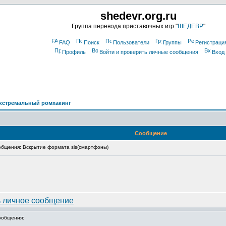
shedevr.org.ru
Группа перевода приставочных игр "
ШЕДЕВР
"
FAQ
Поиск
Пользователи
Группы
Регистраци
Профиль
Войти и проверить личные сообщения
Вход
кстремальный ромхакинг
Сообщение
бщения: Вскрытие формата sis(смартфоны)
ообщения: