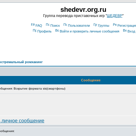
shedevr.org.ru
Группа перевода приставочных игр "
ШЕДЕВР
"
FAQ
Поиск
Пользователи
Группы
Регистраци
Профиль
Войти и проверить личные сообщения
Вход
кстремальный ромхакинг
Сообщение
бщения: Вскрытие формата sis(смартфоны)
ообщения: