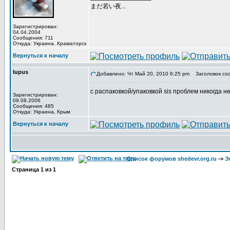
まだ若い夜...
Зарегистрирован:
04.04.2004
Сообщения: 711
Откуда: Украина. Краматорск
Вернуться к началу
lupus
Добавлено: Чт Май 20, 2010 6:25 pm
Заголовок со
с распаковкой/упаковкой sis проблем никогда не
Зарегистрирован:
09.08.2006
Сообщения: 485
Откуда: Украина, Крым
Вернуться к началу
Список форумов shedevr.org.ru
->
Э
Страница
1
из
1