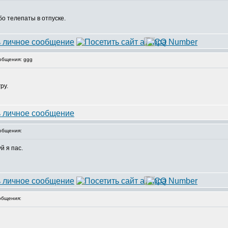
бо телепаты в отпуске.
общения: ggg
ру.
общения:
й я пас.
общения: