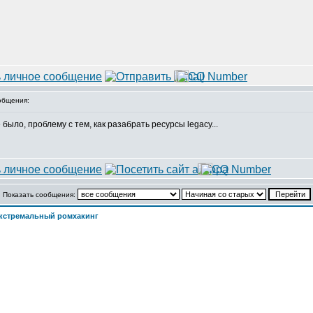
общения:
 было, проблему с тем, как разабрать ресурсы legacy...
Показать сообщения:
кстремальный ромхакинг