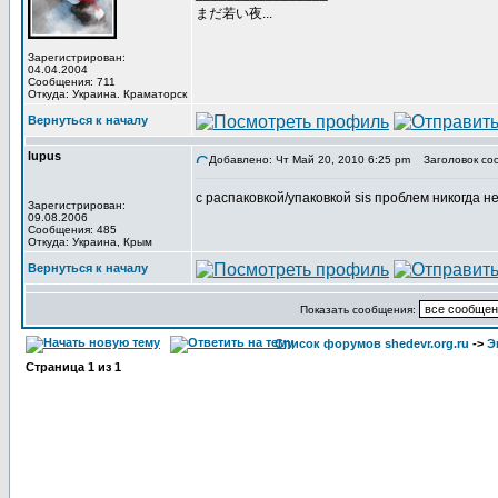
まだ若い夜...
Зарегистрирован:
04.04.2004
Сообщения: 711
Откуда: Украина. Краматорск
Вернуться к началу
lupus
Добавлено: Чт Май 20, 2010 6:25 pm
Заголовок со
с распаковкой/упаковкой sis проблем никогда не
Зарегистрирован:
09.08.2006
Сообщения: 485
Откуда: Украина, Крым
Вернуться к началу
Показать сообщения:
Список форумов shedevr.org.ru
->
Э
Страница
1
из
1