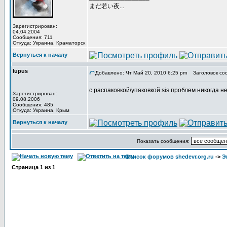
まだ若い夜...
Зарегистрирован:
04.04.2004
Сообщения: 711
Откуда: Украина. Краматорск
Вернуться к началу
lupus
Добавлено: Чт Май 20, 2010 6:25 pm
Заголовок со
с распаковкой/упаковкой sis проблем никогда не
Зарегистрирован:
09.08.2006
Сообщения: 485
Откуда: Украина, Крым
Вернуться к началу
Показать сообщения:
Список форумов shedevr.org.ru
->
Э
Страница
1
из
1