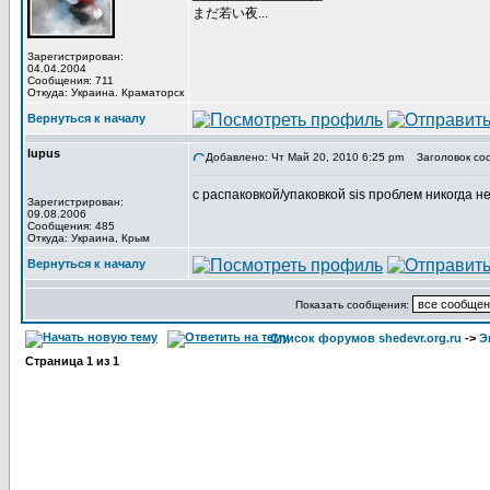
まだ若い夜...
Зарегистрирован:
04.04.2004
Сообщения: 711
Откуда: Украина. Краматорск
Вернуться к началу
lupus
Добавлено: Чт Май 20, 2010 6:25 pm
Заголовок со
с распаковкой/упаковкой sis проблем никогда не
Зарегистрирован:
09.08.2006
Сообщения: 485
Откуда: Украина, Крым
Вернуться к началу
Показать сообщения:
Список форумов shedevr.org.ru
->
Э
Страница
1
из
1