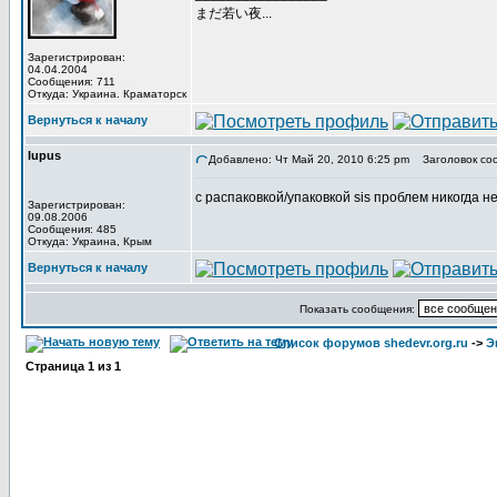
まだ若い夜...
Зарегистрирован:
04.04.2004
Сообщения: 711
Откуда: Украина. Краматорск
Вернуться к началу
lupus
Добавлено: Чт Май 20, 2010 6:25 pm
Заголовок со
с распаковкой/упаковкой sis проблем никогда не
Зарегистрирован:
09.08.2006
Сообщения: 485
Откуда: Украина, Крым
Вернуться к началу
Показать сообщения:
Список форумов shedevr.org.ru
->
Э
Страница
1
из
1