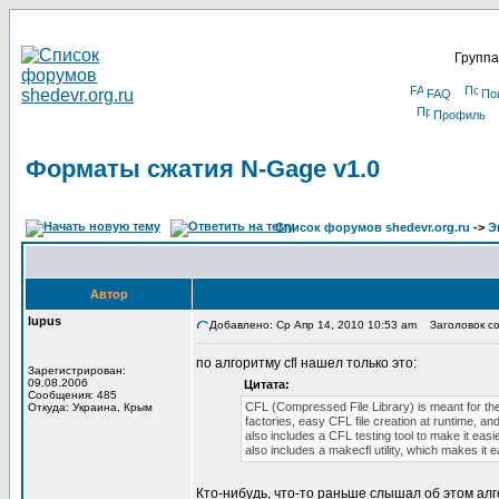
Группа
FAQ
По
Профиль
Форматы сжатия N-Gage v1.0
Список форумов shedevr.org.ru
->
Э
Автор
lupus
Добавлено: Ср Апр 14, 2010 10:53 am
Заголовок со
по алгоритму cfl нашел только это:
Зарегистрирован:
09.08.2006
Цитата:
Сообщения: 485
CFL (Compressed File Library) is meant for the 
Откуда: Украина, Крым
factories, easy CFL file creation at runtime, a
also includes a CFL testing tool to make it easi
also includes a makecfl utility, which makes it ea
Кто-нибудь, что-то раньше слышал об этом ал