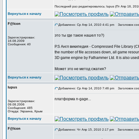
Последний раз редактировалось: lupus (Пт Апр 16, 201
Вернуться к началу
F@lcon
Добавлено: Ср Апр 14, 2010 4:41 pm
Заголовок соо
это ты где такое нашел то?)
Зарегистрирован:
16.08.2009
Сообщения: 40
P.S Англ википедия - Compressed File Library (CFL)
the number of file accesses down, all game resou
3D game engine by Fathammer Ltd. It is also used
Может это не метод сжатия?
Вернуться к началу
lupus
Добавлено: Ср Апр 14, 2010 7:46 pm
Заголовок соо
платформа n-gage...
Зарегистрирован:
09.08.2006
Сообщения: 485
Откуда: Украина, Крым
Вернуться к началу
F@lcon
Добавлено: Чт Апр 15, 2010 2:17 pm
Заголовок соо