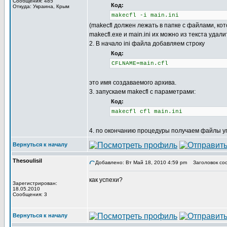
Сообщения: 485
Код:
Откуда: Украина, Крым
makecfl -i main.ini
(makecfl должен лежать в папке с файлами, кото
makecfl.exe и main.ini их можно из текста уда
2. В начало ini файла добавляем строку
Код:
CFLNAME=main.cfl
это имя создаваемого архива.
3. запускаем makecfl с параметрами:
Код:
makecfl cfl main.ini
4. по окончанию процедуры получаем файлы уп
Вернуться к началу
Thesoulisil
Добавлено: Вт Май 18, 2010 4:59 pm
Заголовок со
как успехи?
Зарегистрирован:
18.05.2010
Сообщения: 3
Вернуться к началу