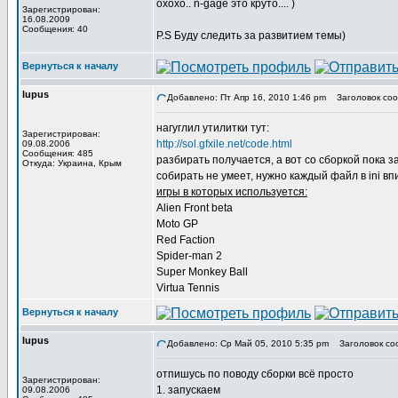
охохо.. n-gage это круто.... )
Зарегистрирован:
16.08.2009
Сообщения: 40
P.S Буду следить за развитием темы)
Вернуться к началу
lupus
Добавлено: Пт Апр 16, 2010 1:46 pm
Заголовок соо
нагуглил утилитки тут:
Зарегистрирован:
http://sol.gfxile.net/code.html
09.08.2006
Сообщения: 485
разбирать получается, а вот со сборкой пока 
Откуда: Украина, Крым
собирать не умеет, нужно каждый файл в ini впи
игры в которых используется:
Alien Front beta
Moto GP
Red Faction
Spider-man 2
Super Monkey Ball
Virtua Tennis
Вернуться к началу
lupus
Добавлено: Ср Май 05, 2010 5:35 pm
Заголовок со
отпишусь по поводу сборки всё просто
Зарегистрирован:
1. запускаем
09.08.2006