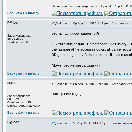
Последний раз редактировалось: lupus (Пт Апр 16, 201
Вернуться к началу
F@lcon
Добавлено: Ср Апр 14, 2010 4:41 pm
Заголовок соо
это ты где такое нашел то?)
Зарегистрирован:
16.08.2009
Сообщения: 40
P.S Англ википедия - Compressed File Library (CFL)
the number of file accesses down, all game resou
3D game engine by Fathammer Ltd. It is also used
Может это не метод сжатия?
Вернуться к началу
lupus
Добавлено: Ср Апр 14, 2010 7:46 pm
Заголовок соо
платформа n-gage...
Зарегистрирован:
09.08.2006
Сообщения: 485
Откуда: Украина, Крым
Вернуться к началу
F@lcon
Добавлено: Чт Апр 15, 2010 2:17 pm
Заголовок соо