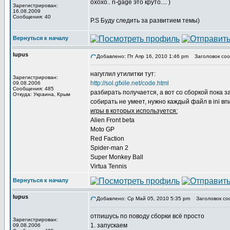
охохо.. n-gage это круто.... )
Зарегистрирован:
16.08.2009
Сообщения: 40
P.S Буду следить за развитием темы)
Вернуться к началу
lupus
Добавлено: Пт Апр 16, 2010 1:46 pm
Заголовок соо
нагуглил утилитки тут:
Зарегистрирован:
http://sol.gfxile.net/code.html
09.08.2006
Сообщения: 485
разбирать получается, а вот со сборкой пока 
Откуда: Украина, Крым
собирать не умеет, нужно каждый файл в ini впи
игры в которых используется:
Alien Front beta
Moto GP
Red Faction
Spider-man 2
Super Monkey Ball
Virtua Tennis
Вернуться к началу
lupus
Добавлено: Ср Май 05, 2010 5:35 pm
Заголовок со
отпишусь по поводу сборки всё просто
Зарегистрирован:
1. запускаем
09.08.2006