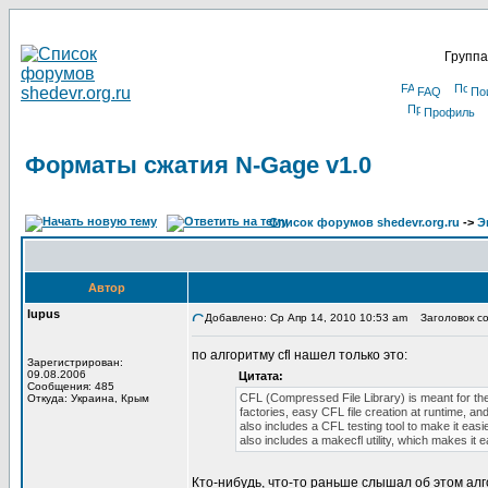
Группа
FAQ
По
Профиль
Форматы сжатия N-Gage v1.0
Список форумов shedevr.org.ru
->
Э
Автор
lupus
Добавлено: Ср Апр 14, 2010 10:53 am
Заголовок со
по алгоритму cfl нашел только это:
Зарегистрирован:
09.08.2006
Цитата:
Сообщения: 485
CFL (Compressed File Library) is meant for the 
Откуда: Украина, Крым
factories, easy CFL file creation at runtime, a
also includes a CFL testing tool to make it easi
also includes a makecfl utility, which makes it ea
Кто-нибудь, что-то раньше слышал об этом ал