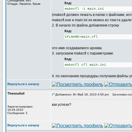
Сообщения: 485
Код:
Откуда: Украина, Крым
makecfl -i main.ini
(makecfl должен лежать в папке с файлами, кото
makecfl.exe и main.ini их можно из текста уда
2. В начало ini файла добавляем строку
Код:
CFLNAME=main.cfl
это имя создаваемого архива.
3. запускаем makecfl с параметрами:
Код:
makecfl cfl main.ini
4. по окончанию процедуры получаем файлы уп
Вернуться к началу
Thesoulisil
Добавлено: Вт Май 18, 2010 4:59 pm
Заголовок со
как успехи?
Зарегистрирован:
18.05.2010
Сообщения: 3
Вернуться к началу