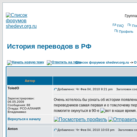
Группа
FAQ
По
Профиль
История переводов в РФ
Список форумов shedevr.org.ru
->
О
Автор
ToledO
Добавлено: Чт Фев 04, 2010 9:21 pm
Заголовок соо
Зарегистрирован:
Очень хотелось бы узнать об истории появлени
06.05.2009
переводчиков самая первая и о том,почему пе
Сообщения: 88
Откуда: РСО-АЛАНИЯ
помогите окунуться в 90-е
Владикавказ
Вернуться к началу
Anton
Добавлено: Чт Фев 04, 2010 10:03 pm
Заголовок со