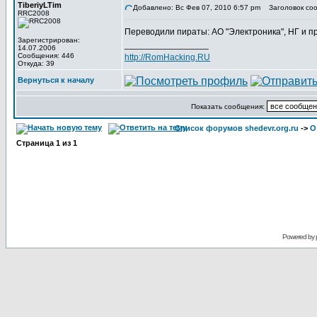
TiberiyLTim
Добавлено: Вс Фев 07, 2010 6:57 pm
Заголовок соо
RRC2008
Переводили пираты: АО "Электроника", НГ и пр
Зарегистрирован:
_________________
14.07.2006
Сообщения: 446
http://RomHacking.RU
Откуда: 39
Вернуться к началу
Показать сообщения:
Список форумов shedevr.org.ru
->
О
Страница
1
из
1
Powered by