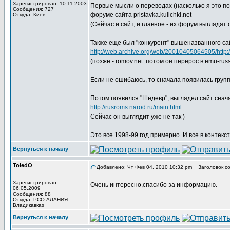
Зарегистрирован: 10.11.2003
Первые мысли о переводах (насколько я это п
Сообщения: 727
форуме сайта pristavka.kulichki.net
Откуда: Киев
(Сейчас и сайт, и главное - их форум выглядят с
Также еще был "конкурент" вышеназванного сайт
http://web.archive.org/web/20010405064505/http://
(позже - romov.net. потом он перерос в emu-russ
Если не ошибаюсь, то сначала появилась групп
Потом появился "Шедевр", выглядел сайт снача
http://rusroms.narod.ru/main.html
Сейчас он выглядит уже не так )
Это все 1998-99 год примерно. И все в контекс
Вернуться к началу
ToledO
Добавлено: Чт Фев 04, 2010 10:32 pm
Заголовок со
Зарегистрирован:
Очень интересно,спасибо за информацию.
06.05.2009
Сообщения: 88
Откуда: РСО-АЛАНИЯ
Владикавказ
Вернуться к началу