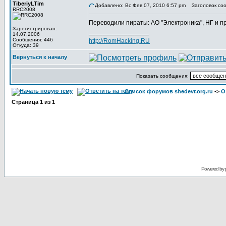
TiberiyLTim
Добавлено: Вс Фев 07, 2010 6:57 pm
Заголовок соо
RRC2008
Переводили пираты: АО "Электроника", НГ и пр
Зарегистрирован:
_________________
14.07.2006
Сообщения: 446
http://RomHacking.RU
Откуда: 39
Вернуться к началу
Показать сообщения:
Список форумов shedevr.org.ru
->
О
Страница
1
из
1
Powered by