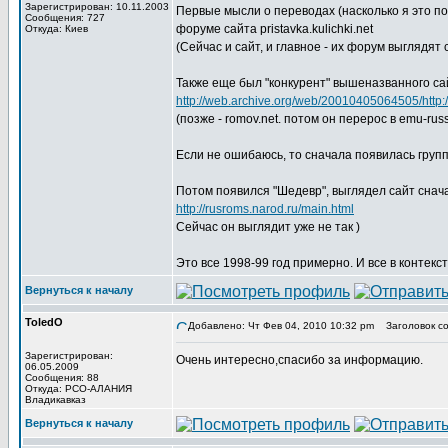
Зарегистрирован: 10.11.2003
Первые мысли о переводах (насколько я это п
Сообщения: 727
форуме сайта pristavka.kulichki.net
Откуда: Киев
(Сейчас и сайт, и главное - их форум выглядят с
Также еще был "конкурент" вышеназванного сайт
http://web.archive.org/web/20010405064505/http://
(позже - romov.net. потом он перерос в emu-russ
Если не ошибаюсь, то сначала появилась групп
Потом появился "Шедевр", выглядел сайт снача
http://rusroms.narod.ru/main.html
Сейчас он выглядит уже не так )
Это все 1998-99 год примерно. И все в контекс
Вернуться к началу
ToledO
Добавлено: Чт Фев 04, 2010 10:32 pm
Заголовок со
Зарегистрирован:
Очень интересно,спасибо за информацию.
06.05.2009
Сообщения: 88
Откуда: РСО-АЛАНИЯ
Владикавказ
Вернуться к началу