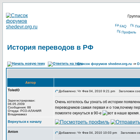
Группа
FAQ
По
Профиль
История переводов в РФ
Список форумов shedevr.org.ru
->
О
Автор
ToledO
Добавлено: Чт Фев 04, 2010 9:21 pm
Заголовок соо
Зарегистрирован:
Очень хотелось бы узнать об истории появлени
06.05.2009
переводчиков самая первая и о том,почему пе
Сообщения: 88
Откуда: РСО-АЛАНИЯ
помогите окунуться в 90-е
Владикавказ
Вернуться к началу
Anton
Добавлено: Чт Фев 04, 2010 10:03 pm
Заголовок со