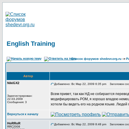
English Training
Список форумов shedevr.org.ru
->
Р
Автор
NikiGX2
Добавлено: Вс Мар 22, 2009 6:35 pm
Заголовок сооб
Всем привет, так как НД не собирается перев
Зарегистрирован:
модифицировать РОМ, я хорошо владею немецким
22.03.2009
Сообщения: 3
хотели бы видеть его на родном языке. Людей 
Вернуться к началу
HoRRoR
Добавлено: Вс Мар 22, 2009 8:48 pm
Заголовок со
RRC2008