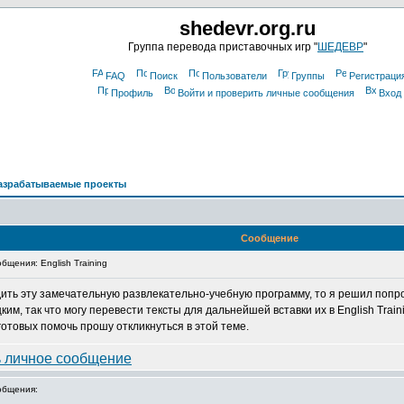
shedevr.org.ru
Группа перевода приставочных игр "
ШЕДЕВР
"
FAQ
Поиск
Пользователи
Группы
Регистраци
Профиль
Войти и проверить личные сообщения
Вход
азрабатываемые проекты
Сообщение
щения: English Training
одить эту замечательную развлекательно-учебную программу, то я решил попр
, так что могу перевести тексты для дальнейшей вставки их в English Train
готовых помочь прошу откликнуться в этой теме.
общения: