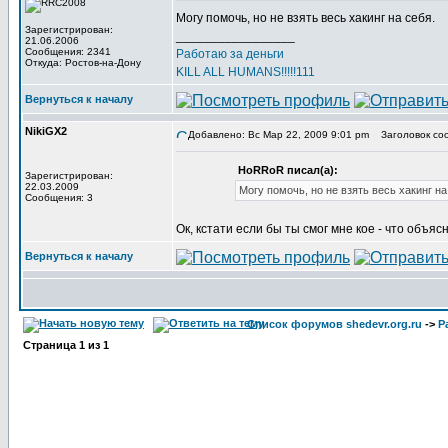
Могу помочь, но не взять весь хакинг на себя.
Зарегистрирован:
_________________
21.06.2006
Сообщения: 2341
Работаю за деньги
Откуда: Ростов-на-Дону
KILL ALL HUMANS!!!!!111
Вернуться к началу
NikiGX2
Добавлено: Вс Мар 22, 2009 9:01 pm
Заголовок со
HoRRoR писал(а):
Зарегистрирован:
22.03.2009
Могу помочь, но не взять весь хакинг на
Сообщения: 3
Ок, кстати если бы ты смог мне кое - что объя
Вернуться к началу
Список форумов shedevr.org.ru
->
Р
Страница
1
из
1