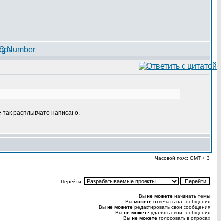
се так расплывчато написано.
Часовой пояс: GMT + 3
Перейти:
Вы
не можете
начинать темы
Вы
можете
отвечать на сообщения
Вы
не можете
редактировать свои сообщения
Вы
не можете
удалять свои сообщения
Вы
не можете
голосовать в опросах